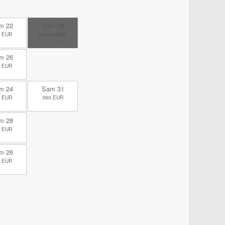
m 22
Sam 29
 EUR
Indisponible
m 26
 EUR
m 24
Sam 31
 EUR
360 EUR
m 28
 EUR
m 26
 EUR