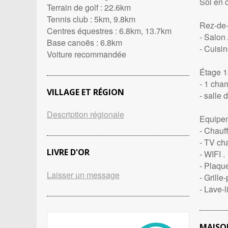
Sol en 
Terrain de golf : 22.6km
Tennis club : 5km, 9.8km
Rez-de
Centres équestres : 6.8km, 13.7km
- Salon 
Base canoës : 6.8km
- Cuisi
Voiture recommandée
Étage 1
- 1 cha
VILLAGE ET RÉGION
- salle 
Description régionale
Equipem
- Chauf
- TV ch
LIVRE D'OR
- WIFI .
- Plaque
Laisser un message
- Grille
- Lave-
MAISON