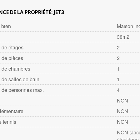
NCE DE LA PROPRIÉTÉ: JET3
 bien
Maison ind
38m2
 de étages
2
 de pièces
2
 de chambres
1
de salles de bain
1
 de personnes max.
4
é
NON
plémentaire
NON
e tennis
NON
NON
(Jac
électrique