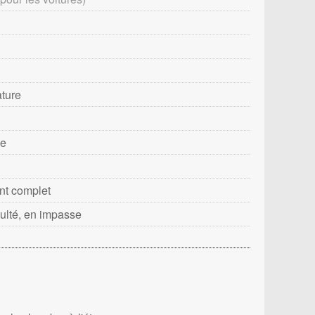
ature
le
t complet
culté, en impasse