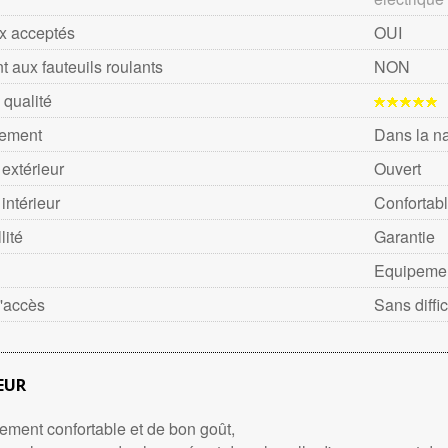
x acceptés
OUI
t aux fauteuils roulants
NON
 qualité
ement
Dans la n
extérieur
Ouvert
intérieur
Confortab
lité
Garantie
Equipemen
'accès
Sans diffi
EUR
ment confortable et de bon goût,