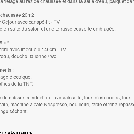
carrelage au rez de chaussée et dans la salle d'eau, parquet da
-chaussée 20m2 :
/ Séjour avec canapé-lit - TV
ne en suite du salon et une terrasse couverte ombragée.
8m2 :
mbre avec lit double 140cm - TV
d'eau, douche italienne / wc
ents :
fage électrique.
aînes de la TNT,
 de cuisson à induction, lave-vaisselle, four micro-ondes, four tr
-pain, machine à café Nespresso, bouilloire, table et fer à repass
linge séchant.
 / RÉSIDENCE