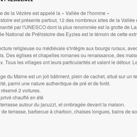
ée de la Vézère est appelé la « Vallée de l'homme »
stoire est présente partout, 12 des nombreux sites de la Vallée 
manité par l'UNESCO dont la plus renommée est la grotte de La
e National de Préhistoire des Eyzies est le témoin de cette extr
tecture religieuse ou médiévale s'intègre aux bourgs ruraux, av
is. Des églises et chapelles romanes ou renaissance, des maison
. Tous les villages ont leurs particularités et valent le détour. L
e du Maine est un joli bâtiment, plein de cachet, situé sur un te
lité, parmi une nature authentique de pré et de forêt.
réservé 2 voitures.
 privé chauffé en été
terrasse autour du jacuzzi, et ombragée devant la maison.
r de terrasse, barbecue à charbon, chaises longues, bains de sol