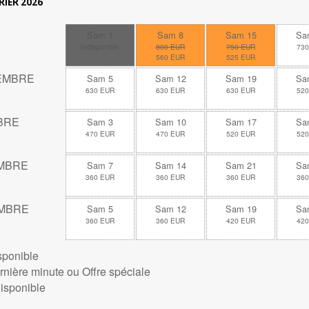
IER 2026
Sam 1
Sam 8
Sam 15
Sa
Indisponible
800 EUR
750 EUR
730
560 EUR
525 EUR
EMBRE
Sam 5
Sam 12
Sam 19
Sa
630 EUR
630 EUR
630 EUR
520
BRE
Sam 3
Sam 10
Sam 17
Sa
470 EUR
470 EUR
520 EUR
520
MBRE
Sam 7
Sam 14
Sam 21
Sa
360 EUR
360 EUR
360 EUR
360
MBRE
Sam 5
Sam 12
Sam 19
Sa
360 EUR
360 EUR
420 EUR
420
sponible
rnière minute ou Offre spéciale
disponible