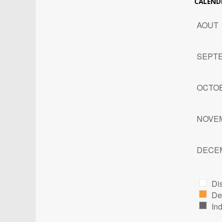
CALENDR
AOUT
SEPT
OCTO
NOVE
DECE
Di
De
In