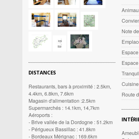
Animau
Convien
Note de
Emplac
Espace 
Espace 
DISTANCES
Tranquil
Cuisine
Restaurants, bars à proximité : 2.5km,
4.4km, 6.8km, 7.6km
Route d
Magasin d'alimentation :2.5km
Supermarchés : 14.1km, 14,7km
Aéroports :
INTÉRI
- Brive vallée de la Dordogne : 51.2km
- Périgueux Bassillac : 41.8km
Ameuble
- Bordeaux Mérignac : 169.6km