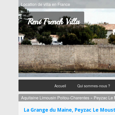
Location de villa en France
Rent French Villa
Accueil
Qui sommes-nous ?
Aquitaine Limousin Poitou-Charentes » Peyzac Le
La Grange du Maine, Peyzac Le Moust