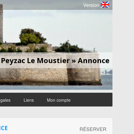
Version
Peyzac Le Moustier » Annonce
égales
Liens
Mon compte
NCE
RÉSERVER